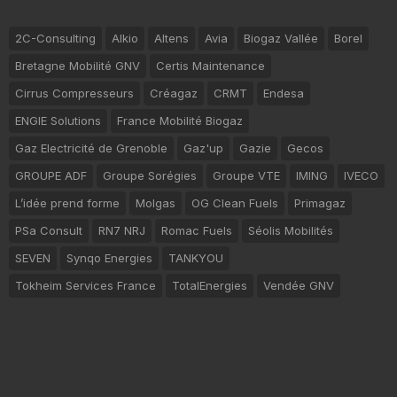
2C-Consulting
Alkio
Altens
Avia
Biogaz Vallée
Borel
Bretagne Mobilité GNV
Certis Maintenance
Cirrus Compresseurs
Créagaz
CRMT
Endesa
ENGIE Solutions
France Mobilité Biogaz
Gaz Electricité de Grenoble
Gaz'up
Gazie
Gecos
GROUPE ADF
Groupe Sorégies
Groupe VTE
IMING
IVECO
L’idée prend forme
Molgas
OG Clean Fuels
Primagaz
PSa Consult
RN7 NRJ
Romac Fuels
Séolis Mobilités
SEVEN
Synqo Energies
TANKYOU
Tokheim Services France
TotalEnergies
Vendée GNV