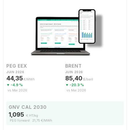
PEG EEX
BRENT
JUIN 2026
JUIN 2026
44,35
85,40
€/MWh
$/baril
▼ -4.9 %
▼ -20.3 %
vs Mai 2026
vs Mai 2026
GNV CAL 2030
1,095
€ HT/kg
PEG forward : 21,75 €/MWh