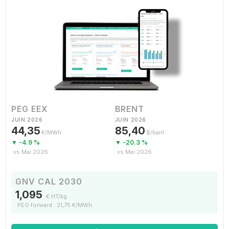
PEG EEX
BRENT
JUIN 2026
JUIN 2026
44,35
85,40
€/MWh
$/baril
▼ -4.9 %
▼ -20.3 %
vs Mai 2026
vs Mai 2026
GNV CAL 2030
1,095
€ HT/kg
PEG forward : 21,75 €/MWh