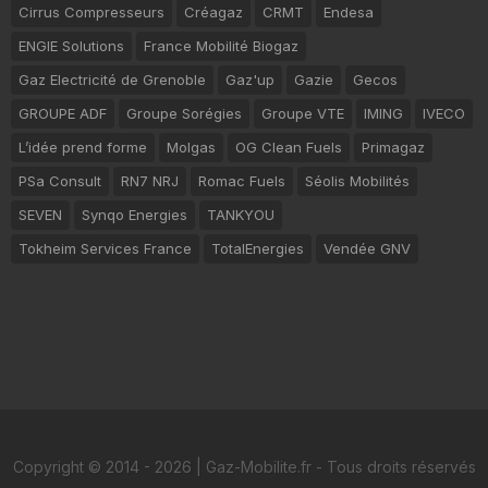
Cirrus Compresseurs
Créagaz
CRMT
Endesa
ENGIE Solutions
France Mobilité Biogaz
Gaz Electricité de Grenoble
Gaz'up
Gazie
Gecos
GROUPE ADF
Groupe Sorégies
Groupe VTE
IMING
IVECO
L’idée prend forme
Molgas
OG Clean Fuels
Primagaz
PSa Consult
RN7 NRJ
Romac Fuels
Séolis Mobilités
SEVEN
Synqo Energies
TANKYOU
Tokheim Services France
TotalEnergies
Vendée GNV
Copyright © 2014 - 2026 | Gaz-Mobilite.fr - Tous droits réservés