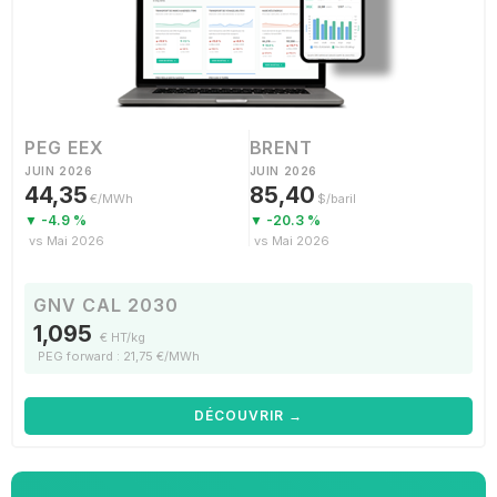
PEG EEX
BRENT
JUIN 2026
JUIN 2026
44,35
85,40
€/MWh
$/baril
▼ -4.9 %
▼ -20.3 %
vs Mai 2026
vs Mai 2026
GNV CAL 2030
1,095
€ HT/kg
PEG forward : 21,75 €/MWh
DÉCOUVRIR →