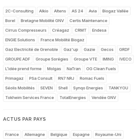
2C-Consulting
Alkio
Altens
AS 24
Avia
Biogaz Vallée
Borel
Bretagne Mobilité GNV
Certis Maintenance
Cirrus Compresseurs
Créagaz
CRMT
Endesa
ENGIE Solutions
France Mobilité Biogaz
Gaz Electricité de Grenoble
Gaz'up
Gazie
Gecos
GRDF
GROUPE ADF
Groupe Sorégies
Groupe VTE
IMING
IVECO
L’idée prend forme
Molgas
NaTran
OG Clean Fuels
Primagaz
PSa Consult
RN7 NRJ
Romac Fuels
Séolis Mobilités
SEVEN
Shell
Synqo Energies
TANKYOU
Tokheim Services France
TotalEnergies
Vendée GNV
ACTUS PAR PAYS
France
Allemagne
Belgique
Espagne
Royaume-Uni