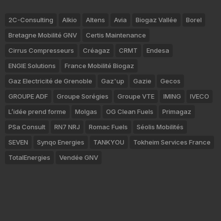
2C-Consulting
Alkio
Altens
Avia
Biogaz Vallée
Borel
Bretagne Mobilité GNV
Certis Maintenance
Cirrus Compresseurs
Créagaz
CRMT
Endesa
ENGIE Solutions
France Mobilité Biogaz
Gaz Electricité de Grenoble
Gaz'up
Gazie
Gecos
GROUPE ADF
Groupe Sorégies
Groupe VTE
IMING
IVECO
L’idée prend forme
Molgas
OG Clean Fuels
Primagaz
PSa Consult
RN7 NRJ
Romac Fuels
Séolis Mobilités
SEVEN
Synqo Energies
TANKYOU
Tokheim Services France
TotalEnergies
Vendée GNV