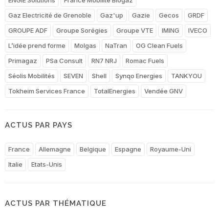
Gaz Electricité de Grenoble
Gaz'up
Gazie
Gecos
GRDF
GROUPE ADF
Groupe Sorégies
Groupe VTE
IMING
IVECO
L’idée prend forme
Molgas
NaTran
OG Clean Fuels
Primagaz
PSa Consult
RN7 NRJ
Romac Fuels
Séolis Mobilités
SEVEN
Shell
Synqo Energies
TANKYOU
Tokheim Services France
TotalEnergies
Vendée GNV
ACTUS PAR PAYS
France
Allemagne
Belgique
Espagne
Royaume-Uni
Italie
Etats-Unis
ACTUS PAR THÉMATIQUE