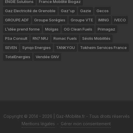
ENGIE Solutions
France Mobilité Biogaz
Gaz Electricité de Grenoble
Gaz'up
Gazie
Gecos
GROUPE ADF
Groupe Sorégies
Groupe VTE
IMING
IVECO
L’idée prend forme
Molgas
OG Clean Fuels
Primagaz
PSa Consult
RN7 NRJ
Romac Fuels
Séolis Mobilités
SEVEN
Synqo Energies
TANKYOU
Tokheim Services France
TotalEnergies
Vendée GNV
Copyright © 2014 - 2026 | Gaz-Mobilite.fr - Tous droits réservés
Mentions légales
-
Gérer mon consentement