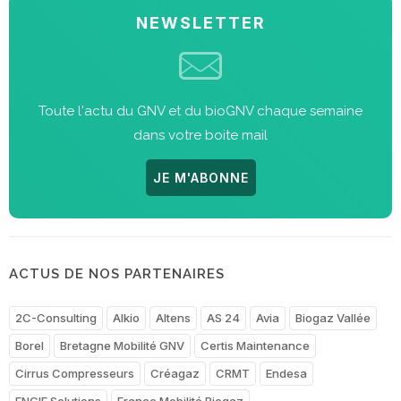
NEWSLETTER
Toute l'actu du GNV et du bioGNV chaque semaine
dans votre boite mail
JE M'ABONNE
ACTUS DE NOS PARTENAIRES
2C-Consulting
Alkio
Altens
AS 24
Avia
Biogaz Vallée
Borel
Bretagne Mobilité GNV
Certis Maintenance
Cirrus Compresseurs
Créagaz
CRMT
Endesa
ENGIE Solutions
France Mobilité Biogaz