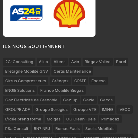
ILS NOUS SOUTIENNENT
2C-Consulting
Alkio
Altens
Avia
Biogaz Vallée
Borel
Bretagne Mobilité GNV
Certis Maintenance
Cirrus Compresseurs
Créagaz
CRMT
Endesa
ENGIE Solutions
France Mobilité Biogaz
Gaz Electricité de Grenoble
Gaz'up
Gazie
Gecos
GROUPE ADF
Groupe Sorégies
Groupe VTE
IMING
IVECO
L’idée prend forme
Molgas
OG Clean Fuels
Primagaz
PSa Consult
RN7 NRJ
Romac Fuels
Séolis Mobilités
SEVEN
Synqo Energies
TANKYOU
Tokheim Services France