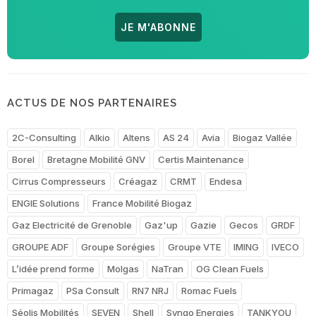
JE M'ABONNE
ACTUS DE NOS PARTENAIRES
2C-Consulting
Alkio
Altens
AS 24
Avia
Biogaz Vallée
Borel
Bretagne Mobilité GNV
Certis Maintenance
Cirrus Compresseurs
Créagaz
CRMT
Endesa
ENGIE Solutions
France Mobilité Biogaz
Gaz Electricité de Grenoble
Gaz'up
Gazie
Gecos
GRDF
GROUPE ADF
Groupe Sorégies
Groupe VTE
IMING
IVECO
L’idée prend forme
Molgas
NaTran
OG Clean Fuels
Primagaz
PSa Consult
RN7 NRJ
Romac Fuels
Séolis Mobilités
SEVEN
Shell
Synqo Energies
TANKYOU