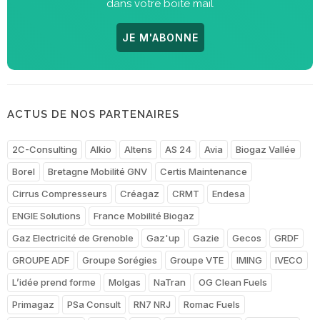
dans votre boite mail
JE M'ABONNE
ACTUS DE NOS PARTENAIRES
2C-Consulting
Alkio
Altens
AS 24
Avia
Biogaz Vallée
Borel
Bretagne Mobilité GNV
Certis Maintenance
Cirrus Compresseurs
Créagaz
CRMT
Endesa
ENGIE Solutions
France Mobilité Biogaz
Gaz Electricité de Grenoble
Gaz'up
Gazie
Gecos
GRDF
GROUPE ADF
Groupe Sorégies
Groupe VTE
IMING
IVECO
L’idée prend forme
Molgas
NaTran
OG Clean Fuels
Primagaz
PSa Consult
RN7 NRJ
Romac Fuels