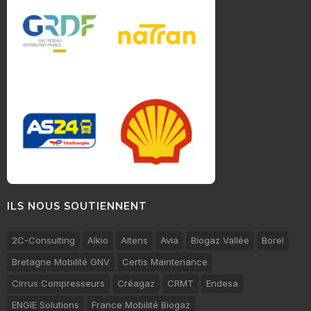
ILS NOUS SOUTIENNENT
2C-Consulting
Alkio
Altens
Avia
Biogaz Vallée
Borel
Bretagne Mobilité GNV
Certis Maintenance
Cirrus Compresseurs
Créagaz
CRMT
Endesa
ENGIE Solutions
France Mobilité Biogaz