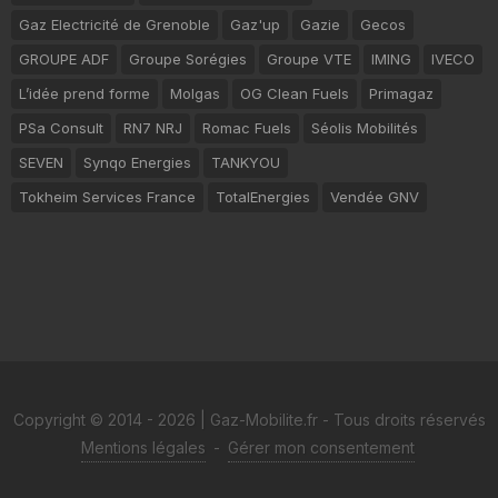
Gaz Electricité de Grenoble
Gaz'up
Gazie
Gecos
GROUPE ADF
Groupe Sorégies
Groupe VTE
IMING
IVECO
L’idée prend forme
Molgas
OG Clean Fuels
Primagaz
PSa Consult
RN7 NRJ
Romac Fuels
Séolis Mobilités
SEVEN
Synqo Energies
TANKYOU
Tokheim Services France
TotalEnergies
Vendée GNV
Copyright © 2014 - 2026 | Gaz-Mobilite.fr - Tous droits réservés
Mentions légales
-
Gérer mon consentement