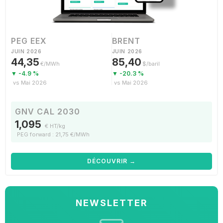
PEG EEX
BRENT
JUIN 2026
JUIN 2026
44,35
85,40
€/MWh
$/baril
▼ -4.9 %
▼ -20.3 %
vs Mai 2026
vs Mai 2026
GNV CAL 2030
1,095
€ HT/kg
PEG forward : 21,75 €/MWh
DÉCOUVRIR →
NEWSLETTER