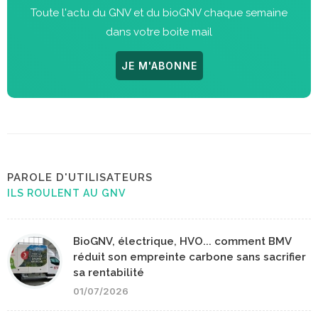
Toute l'actu du GNV et du bioGNV chaque semaine
dans votre boite mail
JE M'ABONNE
PAROLE D'UTILISATEURS
ILS ROULENT AU GNV
BioGNV, électrique, HVO... comment BMV
réduit son empreinte carbone sans sacrifier
sa rentabilité
01/07/2026