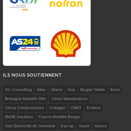
ILS NOUS SOUTIENNENT
2C-Consulting
Alkio
Altens
Avia
Biogaz Vallée
Borel
Bretagne Mobilité GNV
Certis Maintenance
Cirrus Compresseurs
Créagaz
CRMT
Endesa
ENGIE Solutions
France Mobilité Biogaz
Gaz Electricité de Grenoble
Gaz'up
Gazie
Gecos