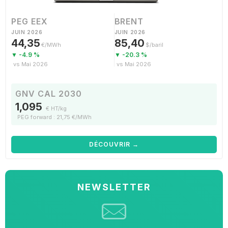
PEG EEX
BRENT
JUIN 2026
JUIN 2026
44,35
85,40
€/MWh
$/baril
▼ -4.9 %
▼ -20.3 %
vs Mai 2026
vs Mai 2026
GNV CAL 2030
1,095
€ HT/kg
PEG forward : 21,75 €/MWh
DÉCOUVRIR →
NEWSLETTER