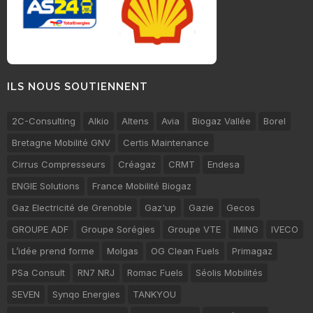
ILS NOUS SOUTIENNENT
2C-Consulting
Alkio
Altens
Avia
Biogaz Vallée
Borel
Bretagne Mobilité GNV
Certis Maintenance
Cirrus Compresseurs
Créagaz
CRMT
Endesa
ENGIE Solutions
France Mobilité Biogaz
Gaz Electricité de Grenoble
Gaz'up
Gazie
Gecos
GROUPE ADF
Groupe Sorégies
Groupe VTE
IMING
IVECO
L’idée prend forme
Molgas
OG Clean Fuels
Primagaz
PSa Consult
RN7 NRJ
Romac Fuels
Séolis Mobilités
SEVEN
Synqo Energies
TANKYOU