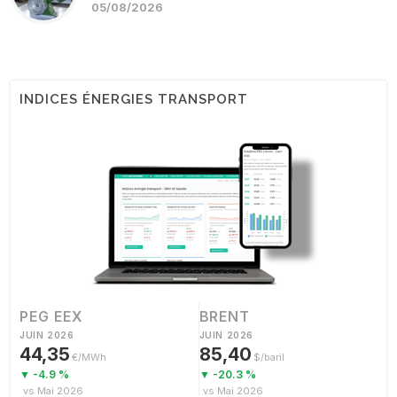
05/08/2026
INDICES ÉNERGIES TRANSPORT
PEG EEX
BRENT
JUIN 2026
JUIN 2026
44,35
85,40
€/MWh
$/baril
▼ -4.9 %
▼ -20.3 %
vs Mai 2026
vs Mai 2026