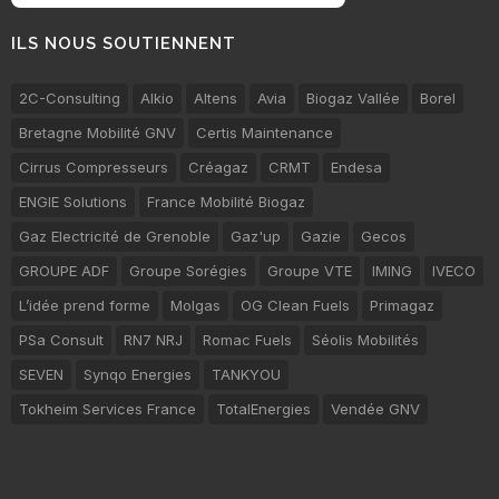
ILS NOUS SOUTIENNENT
2C-Consulting
Alkio
Altens
Avia
Biogaz Vallée
Borel
Bretagne Mobilité GNV
Certis Maintenance
Cirrus Compresseurs
Créagaz
CRMT
Endesa
ENGIE Solutions
France Mobilité Biogaz
Gaz Electricité de Grenoble
Gaz'up
Gazie
Gecos
GROUPE ADF
Groupe Sorégies
Groupe VTE
IMING
IVECO
L’idée prend forme
Molgas
OG Clean Fuels
Primagaz
PSa Consult
RN7 NRJ
Romac Fuels
Séolis Mobilités
SEVEN
Synqo Energies
TANKYOU
Tokheim Services France
TotalEnergies
Vendée GNV