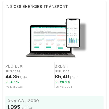
INDICES ÉNERGIES TRANSPORT
PEG EEX
BRENT
JUIN 2026
JUIN 2026
44,35
85,40
€/MWh
$/baril
▼ -4.9 %
▼ -20.3 %
vs Mai 2026
vs Mai 2026
GNV CAL 2030
1,095
€ HT/kg