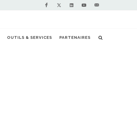
Facebook
Linkedin
Youtube
Contactez-
Twitter
nous !
ricole : l'ADEME publie son guide pratique
OUTILS & SERVICES
PARTENAIRES
S PARTENAIRES PREMIUM