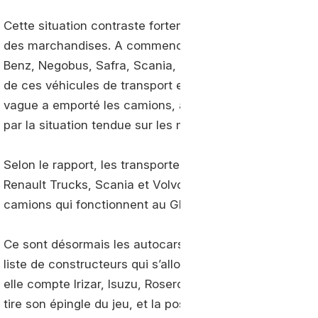
Cette situation contraste fortement avec celle des poid
des marchandises. A commencer par les autobus que Di
Benz, Negobus, Safra, Scania, Solaris, UNVI et Van Ho
de ces véhicules de transport en commun fonctionne
vague a emporté les camions, avec un nouveau dynami
par la situation tendue sur les marchés du gaz.
Selon le rapport, les transporteurs peuvent compter s
Renault Trucks, Scania et Volvo. De belles perspectives
camions qui fonctionnent au GNC en France.
Ce sont désormais les autocars qui se mettent à griller
liste de constructeurs qui s’allonge. En dehors de ceux 
elle compte Irizar, Isuzu, Rosero et Trouillet. N’oublion
tire son épingle du jeu, et la possibilité de rétrofit, c’e