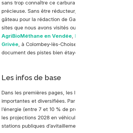
sans trop connaître ce carburant, sa filière, et les enjeux
précieuse. Sans être réducteur, il donne clairement les 
gâteau pour la rédaction de Gaz Mobilité : la joie de re
sites que nous avons visités ou des exploitants que no
AgriBioMéthane en Vendée
,
Morel Energies en Ille-
Grivée
, à Colombey-lès-Choiseul (52). Les anciens port
document des pistes bien étayées pour diversifier leurs
Les infos de base
Dans les premières pages, les lecteurs du rapport vont
importantes et diversifiées. Par exemple les objectifs 
l’énergie (entre 7 et 10 % de produits de la méthanisa
les projections 2028 en véhicules (20 % des poids lou
stations publiques d’avitaillement (entre 330 et 840 sta