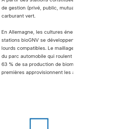
de gestion (privé, public, mutualisé) et les spécificité
carburant vert.
En Allemagne, les cultures énergétiques sont la source
stations bioGNV se développent fortement au Royaume-
lourds compatibles. Le maillage italien compte plus de 
du parc automobile qui roulent avec ce carburant vert.
63 % de sa production de biométhane. A noter le concep
premières approvisionnent les autres par camions.