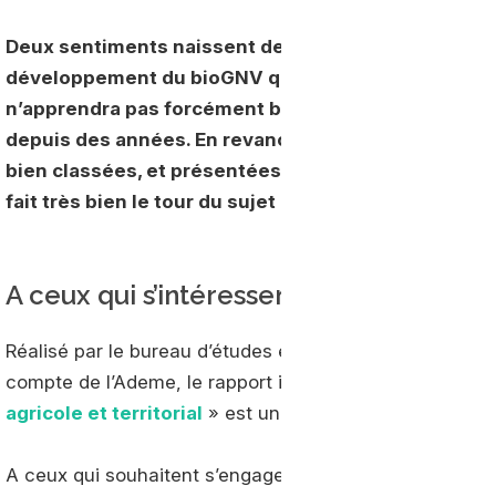
Deux sentiments naissent de la lecture d’un rapport
développement du bioGNV que diffuse l’Ademe depu
n’apprendra pas forcément beaucoup de choses à ceu
depuis des années. En revanche, toutes les infor
bien classées, et présentées de façon très claire. 
fait très bien le tour du sujet pour les porteurs de
A ceux qui s’intéressent nouvellemen
Réalisé par le bureau d’études en efficacité énergétiqu
compte de l’Ademe, le rapport intitulé «
Etude du pote
agricole et territorial
» est un modèle dans son genre
A ceux qui souhaitent s’engager dans une démarche 