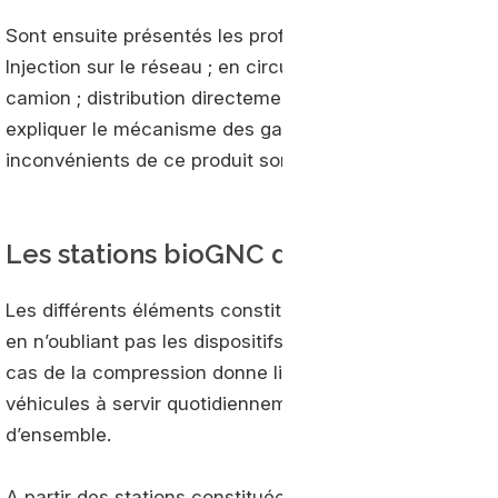
Sont ensuite présentés les profils de diffusion du bio
Injection sur le réseau ; en circuit court ; avec une par
camion ; distribution directement sur le site de méthan
expliquer le mécanisme des garanties d’origine spécif
inconvénients de ce produit sont balayés sous les an
Les stations bioGNC décortiquées
Les différents éléments constitutifs aux stations d’av
en n’oubliant pas les dispositifs importants en amont pou
cas de la compression donne lieu au dimensionnement d
véhicules à servir quotidiennement. Le stockage et les 
d’ensemble.
A partir des stations constituées, les rédacteurs ont p