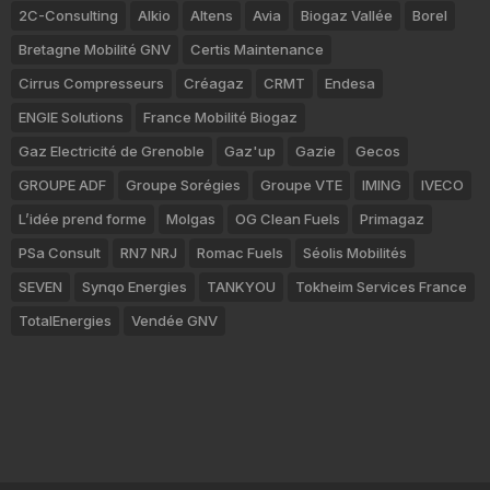
2C-Consulting
Alkio
Altens
Avia
Biogaz Vallée
Borel
Bretagne Mobilité GNV
Certis Maintenance
Cirrus Compresseurs
Créagaz
CRMT
Endesa
ENGIE Solutions
France Mobilité Biogaz
Gaz Electricité de Grenoble
Gaz'up
Gazie
Gecos
GROUPE ADF
Groupe Sorégies
Groupe VTE
IMING
IVECO
L’idée prend forme
Molgas
OG Clean Fuels
Primagaz
PSa Consult
RN7 NRJ
Romac Fuels
Séolis Mobilités
SEVEN
Synqo Energies
TANKYOU
Tokheim Services France
TotalEnergies
Vendée GNV