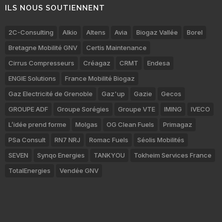
ILS NOUS SOUTIENNENT
2C-Consulting
Alkio
Altens
Avia
Biogaz Vallée
Borel
Bretagne Mobilité GNV
Certis Maintenance
Cirrus Compresseurs
Créagaz
CRMT
Endesa
ENGIE Solutions
France Mobilité Biogaz
Gaz Electricité de Grenoble
Gaz'up
Gazie
Gecos
GROUPE ADF
Groupe Sorégies
Groupe VTE
IMING
IVECO
L’idée prend forme
Molgas
OG Clean Fuels
Primagaz
PSa Consult
RN7 NRJ
Romac Fuels
Séolis Mobilités
SEVEN
Synqo Energies
TANKYOU
Tokheim Services France
TotalEnergies
Vendée GNV