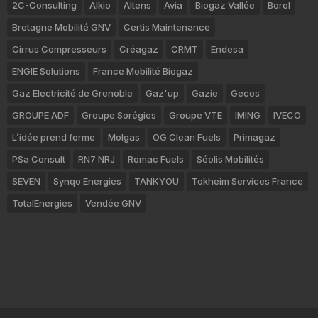
2C-Consulting
Alkio
Altens
Avia
Biogaz Vallée
Borel
Bretagne Mobilité GNV
Certis Maintenance
Cirrus Compresseurs
Créagaz
CRMT
Endesa
ENGIE Solutions
France Mobilité Biogaz
Gaz Electricité de Grenoble
Gaz'up
Gazie
Gecos
GROUPE ADF
Groupe Sorégies
Groupe VTE
IMING
IVECO
L’idée prend forme
Molgas
OG Clean Fuels
Primagaz
PSa Consult
RN7 NRJ
Romac Fuels
Séolis Mobilités
SEVEN
Synqo Energies
TANKYOU
Tokheim Services France
TotalEnergies
Vendée GNV