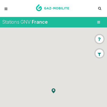
Stations GNV
France