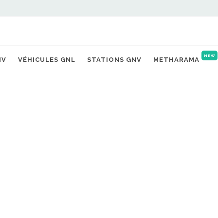
NEW
NV
VÉHICULES GNL
STATIONS GNV
METHARAMA
 GREEN MOBILITY PLOUFRAGA