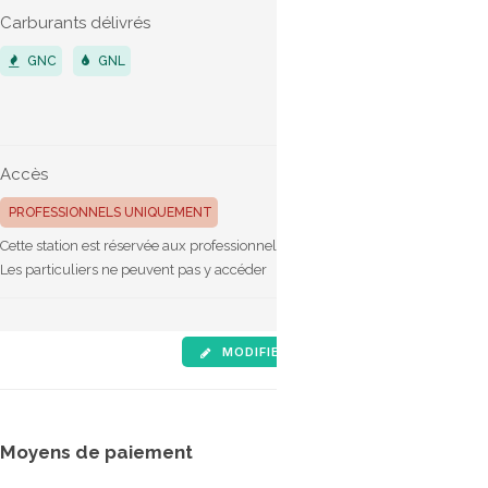
Carburants délivrés
Véhicules 
GNC
GNL
POIDS LO
VÉHICUL
Accès
Horaires d'
Non indiqu
PROFESSIONNELS UNIQUEMENT
Cette station est réservée aux professionnels.
Les particuliers ne peuvent pas y accéder
MODIFIER LES INFOS
SIGNALE
Moyens de paiement
Tarifs