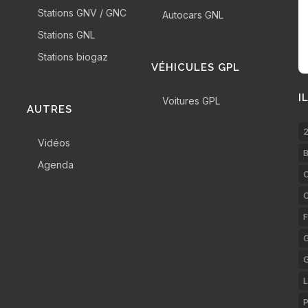
Stations GNV / GNC
Autocars GNL
Stations GNL
Stations biogaz
VÉHICULES GPL
I
Voitures GPL
AUTRES
2
Vidéos
B
Agenda
C
F
G
L
P