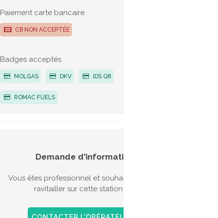
Paiement carte bancaire
G
CB NON ACCEPTÉE
G
Badges acceptés
MOLGAS
DKV
IDS Q8
ROMAC FUELS
Demande d'information
Vous êtes professionnel et souhaitez vous
ravitailler sur cette station ?
CONTACTER L'OPÉRATEUR