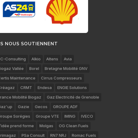
LS NOUS SOUTIENNENT
C-Consulting
Alkio
Altens
Avia
iogaz Vallée
Borel
Bretagne Mobilité GNV
ertis Maintenance
Cirrus Compresseurs
Créagaz
CRMT
Endesa
ENGIE Solutions
rance Mobilité Biogaz
Gaz Electricité de Grenoble
Gaz'up
Gazie
Gecos
GROUPE ADF
roupe Sorégies
Groupe VTE
IMING
IVECO
’idée prend forme
Molgas
OG Clean Fuels
rimagaz
PSa Consult
RN7 NRJ
Romac Fuels