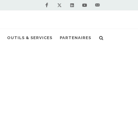
Facebook
Linkedin
Youtube
Contactez-
Twitter
nous !
OUTILS & SERVICES
PARTENAIRES
N
Accueil
Stations GNV en France
Vous êtes professionnel et