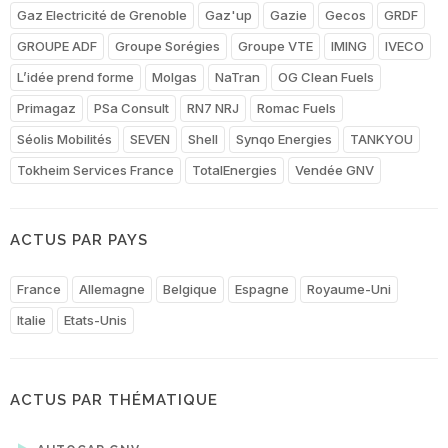
Gaz Electricité de Grenoble
Gaz'up
Gazie
Gecos
GRDF
GROUPE ADF
Groupe Sorégies
Groupe VTE
IMING
IVECO
L’idée prend forme
Molgas
NaTran
OG Clean Fuels
Primagaz
PSa Consult
RN7 NRJ
Romac Fuels
Séolis Mobilités
SEVEN
Shell
Synqo Energies
TANKYOU
Tokheim Services France
TotalEnergies
Vendée GNV
ACTUS PAR PAYS
France
Allemagne
Belgique
Espagne
Royaume-Uni
Italie
Etats-Unis
ACTUS PAR THÉMATIQUE