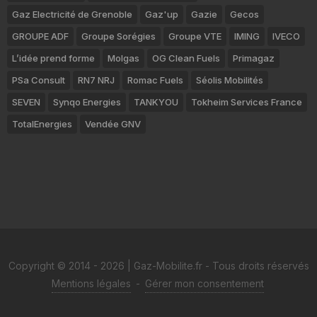
Gaz Electricité de Grenoble
Gaz'up
Gazie
Gecos
GROUPE ADF
Groupe Sorégies
Groupe VTE
IMING
IVECO
L’idée prend forme
Molgas
OG Clean Fuels
Primagaz
PSa Consult
RN7 NRJ
Romac Fuels
Séolis Mobilités
SEVEN
Synqo Energies
TANKYOU
Tokheim Services France
TotalEnergies
Vendée GNV
Copyright © 2014 - 2026 | Gaz-Mobilite.fr - Tous droits réservés
Mentions légales
-
Gérer mon consentement