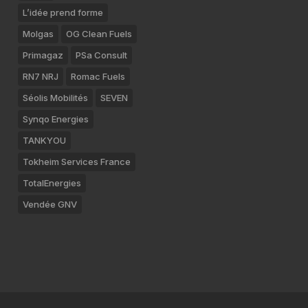
L’idée prend forme
Molgas
OG Clean Fuels
Primagaz
PSa Consult
RN7 NRJ
Romac Fuels
Séolis Mobilités
SEVEN
Synqo Energies
TANKYOU
Tokheim Services France
TotalEnergies
Vendée GNV