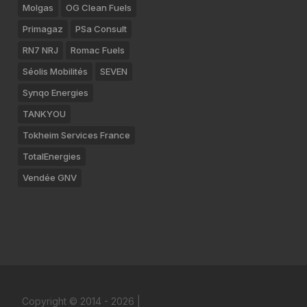
Molgas
OG Clean Fuels
Primagaz
PSa Consult
RN7 NRJ
Romac Fuels
Séolis Mobilités
SEVEN
Synqo Energies
TANKYOU
Tokheim Services France
TotalEnergies
Vendée GNV
Copyright © 2014 - 2026 |