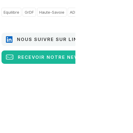
Equilibre
GrDF
Haute-Savoie
ADEME
Vall�e de l Arve
Sain
NOUS SUIVRE SUR LINKEDIN
RECEVOIR
NOTRE NEWSLETTER