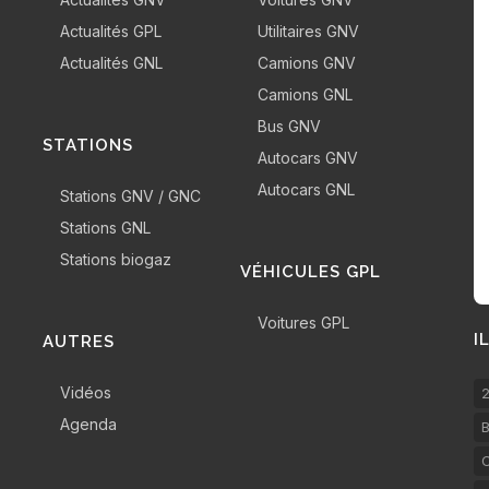
Actualités GPL
Utilitaires GNV
Actualités GNL
Camions GNV
Camions GNL
Bus GNV
STATIONS
Autocars GNV
Autocars GNL
Stations GNV / GNC
Stations GNL
Stations biogaz
VÉHICULES GPL
Voitures GPL
I
AUTRES
Vidéos
2
Agenda
B
C