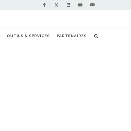
Facebook
Linkedin
Youtube
Contactez-
Twitter
nous !
sur le premier plein GNV en Vallée de l’Arve
OUTILS & SERVICES
PARTENAIRES
S PARTENAIRES PREMIUM