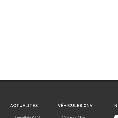
ACTUALITÉS
VÉHICULES GNV
N
Actualités GNV
Voitures GNV