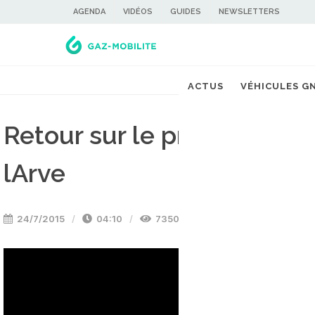
AGENDA
VIDÉOS
GUIDES
NEWSLETTERS
ACTUS
VÉHICULES G
Retour sur le premier ple
lArve
24/7/2015
04:10
7350