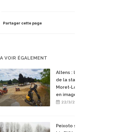
Partager cette page
A VOIR ÉGALEMENT
Altens : la construction
de la station bioGNV de
Moret-Loing-et-Orvanne
en images
22/3/2026
Peixoto s’engage pour le