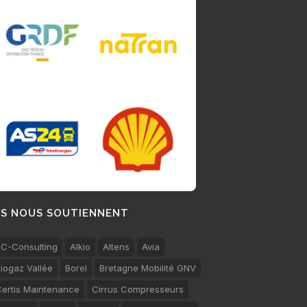
LS NOUS SOUTIENNENT
C-Consulting
Alkio
Altens
Avia
iogaz Vallée
Borel
Bretagne Mobilité GNV
ertis Maintenance
Cirrus Compresseurs