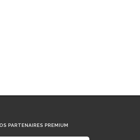
Interview : que pense ce «
Diesel Addict » des
camions au bioGNV ?
15/01/2026
Tous nos témoignages
OS PARTENAIRES PREMIUM