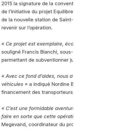
2015 la signature de la convention d’aide à l’achat de p
de l’initiative du projet Equilibre, à laquelle était assoc
de la nouvelle station de Saint-Pierre en Faucigny. L’oc
revenir sur l’opération.
« Ce projet est exemplaire, écologique et adaptée à la 
souligné Francis Bianchi, sous-préfet de Bonneville, qui
permettant de subventionner jusqu’à 70 % du surcoût à
« Avec ce fond d’aides, nous avons l’occasion d’encour
véhicules »
a indiqué Nordine Boudjelida, directeur de 
financement des transporteurs aux côtés de GrDF.
« C’est une formidable aventure humaine, une réussite
faire en sorte que cette opération soit dupliquée le pl
Megevand, coordinateur du projet Equilibre.