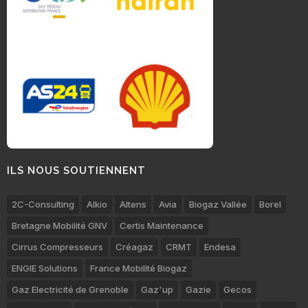
ILS NOUS SOUTIENNENT
2C-Consulting
Alkio
Altens
Avia
Biogaz Vallée
Borel
Bretagne Mobilité GNV
Certis Maintenance
Cirrus Compresseurs
Créagaz
CRMT
Endesa
ENGIE Solutions
France Mobilité Biogaz
Gaz Electricité de Grenoble
Gaz'up
Gazie
Gecos