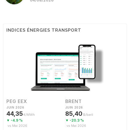
INDICES ÉNERGIES TRANSPORT
PEG EEX
BRENT
JUIN 2026
JUIN 2026
44,35
85,40
€/MWh
$/baril
▼ -4.9 %
▼ -20.3 %
vs Mai 2026
vs Mai 2026