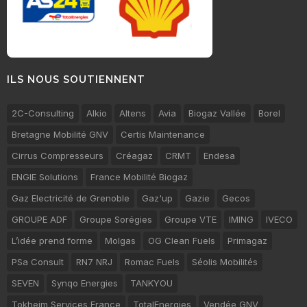
ILS NOUS SOUTIENNENT
2C-Consulting
Alkio
Altens
Avia
Biogaz Vallée
Borel
Bretagne Mobilité GNV
Certis Maintenance
Cirrus Compresseurs
Créagaz
CRMT
Endesa
ENGIE Solutions
France Mobilité Biogaz
Gaz Electricité de Grenoble
Gaz'up
Gazie
Gecos
GROUPE ADF
Groupe Sorégies
Groupe VTE
IMING
IVECO
L’idée prend forme
Molgas
OG Clean Fuels
Primagaz
PSa Consult
RN7 NRJ
Romac Fuels
Séolis Mobilités
SEVEN
Synqo Energies
TANKYOU
Tokheim Services France
TotalEnergies
Vendée GNV