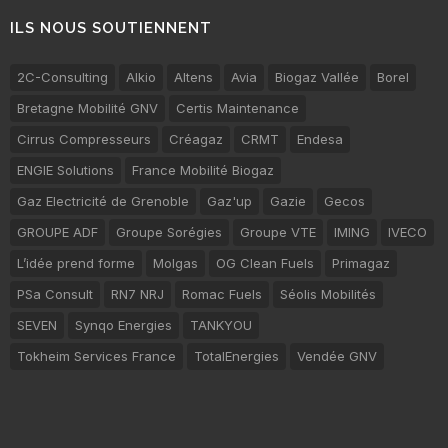
ILS NOUS SOUTIENNENT
2C-Consulting
Alkio
Altens
Avia
Biogaz Vallée
Borel
Bretagne Mobilité GNV
Certis Maintenance
Cirrus Compresseurs
Créagaz
CRMT
Endesa
ENGIE Solutions
France Mobilité Biogaz
Gaz Electricité de Grenoble
Gaz'up
Gazie
Gecos
GROUPE ADF
Groupe Sorégies
Groupe VTE
IMING
IVECO
L’idée prend forme
Molgas
OG Clean Fuels
Primagaz
PSa Consult
RN7 NRJ
Romac Fuels
Séolis Mobilités
SEVEN
Synqo Energies
TANKYOU
Tokheim Services France
TotalEnergies
Vendée GNV