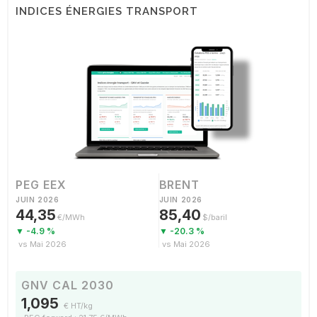
INDICES ÉNERGIES TRANSPORT
PEG EEX
BRENT
JUIN 2026
JUIN 2026
44,35
85,40
€/MWh
$/baril
▼ -4.9 %
▼ -20.3 %
vs Mai 2026
vs Mai 2026
GNV CAL 2030
1,095
€ HT/kg