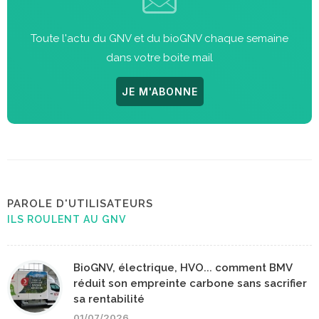
Toute l'actu du GNV et du bioGNV chaque semaine
dans votre boite mail
JE M'ABONNE
PAROLE D'UTILISATEURS
ILS ROULENT AU GNV
BioGNV, électrique, HVO... comment BMV
réduit son empreinte carbone sans sacrifier
sa rentabilité
01/07/2026