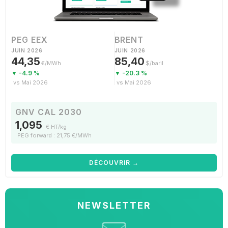
PEG EEX
BRENT
JUIN 2026
JUIN 2026
44,35
85,40
€/MWh
$/baril
▼ -4.9 %
▼ -20.3 %
vs Mai 2026
vs Mai 2026
GNV CAL 2030
1,095
€ HT/kg
PEG forward : 21,75 €/MWh
DÉCOUVRIR →
NEWSLETTER