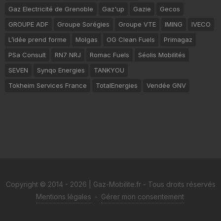
Gaz Electricité de Grenoble
Gaz'up
Gazie
Gecos
GROUPE ADF
Groupe Sorégies
Groupe VTE
IMING
IVECO
L’idée prend forme
Molgas
OG Clean Fuels
Primagaz
PSa Consult
RN7 NRJ
Romac Fuels
Séolis Mobilités
SEVEN
Synqo Energies
TANKYOU
Tokheim Services France
TotalEnergies
Vendée GNV
Copyright © 2014 - 2026 | Gaz-Mobilite.fr - Tous droits réservés
Mentions légales
-
Gérer mon consentement