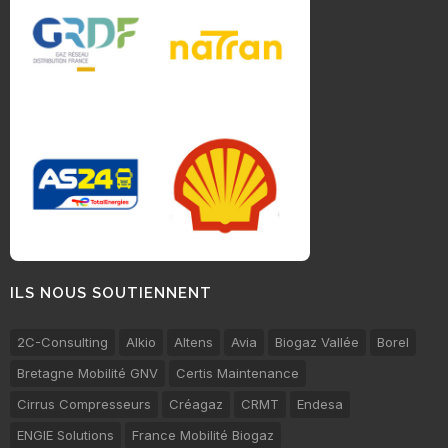
ILS NOUS SOUTIENNENT
2C-Consulting
Alkio
Altens
Avia
Biogaz Vallée
Borel
Bretagne Mobilité GNV
Certis Maintenance
Cirrus Compresseurs
Créagaz
CRMT
Endesa
ENGIE Solutions
France Mobilité Biogaz