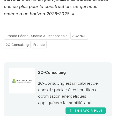
ans de plus pour la construction, ce qui nous
amène à un horizon 2026-2028
».
France Pêche Durable & Responsable
ACANOR
2C Consulting
France
2C-Consulting
2C-Consulting est un cabinet de
conseil spécialisé en transition et
optimisation énergétiques
appliquées à la mobilité, aux
machines mobiles et aux processus
EN SAVOIR PLUS
industriels. Toutes les