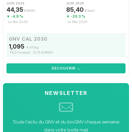
JUIN 2026
JUIN 2026
44,35
85,40
€/MWh
$/baril
▼ -4.9 %
▼ -20.3 %
vs Mai 2026
vs Mai 2026
GNV CAL 2030
1,095
€ HT/kg
PEG forward : 21,75 €/MWh
DÉCOUVRIR →
NEWSLETTER
Toute l'actu du GNV et du bioGNV chaque semaine
dans votre boite mail