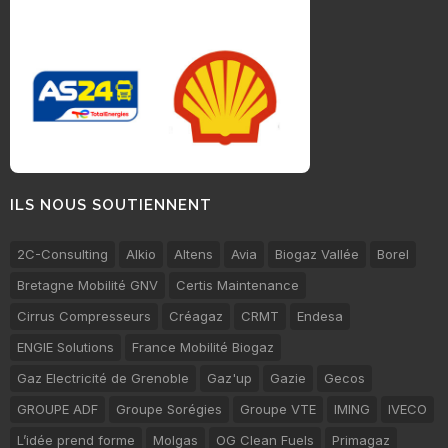
ILS NOUS SOUTIENNENT
2C-Consulting
Alkio
Altens
Avia
Biogaz Vallée
Borel
Bretagne Mobilité GNV
Certis Maintenance
Cirrus Compresseurs
Créagaz
CRMT
Endesa
ENGIE Solutions
France Mobilité Biogaz
Gaz Electricité de Grenoble
Gaz'up
Gazie
Gecos
GROUPE ADF
Groupe Sorégies
Groupe VTE
IMING
IVECO
L’idée prend forme
Molgas
OG Clean Fuels
Primagaz