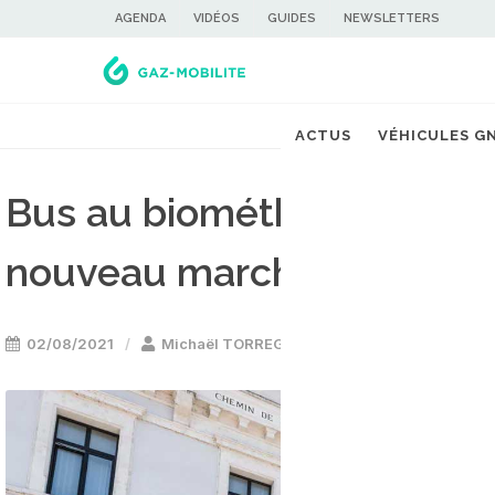
AGENDA
VIDÉOS
GUIDES
NEWSLETTERS
ACTUS
VÉHICULES G
Bus au biométhane : Ivec
nouveau marché avec la 
02/08/2021
Michaël TORREGROSSA
Bus GNV