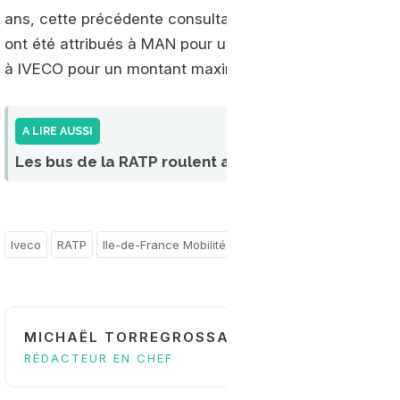
ans, cette précédente consultation a abouti à la signa
ont été attribués à MAN pour un montant maximum respe
à IVECO pour un montant maximum de 229 M€.
A LIRE AUSSI
Les bus de la RATP roulent au bioGNV avec Engie
Iveco
RATP
Ile-de-France Mobilités
France
Ile-de-France
MICHAËL TORREGROSSA
RÉDACTEUR EN CHEF