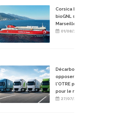
Corsica Linea teste le
bioGNL sur la ligne
Marseille-Bastia
01/08/2026
Décarboner sans
opposer les énergies :
l'OTRE prend position
pour le mix-énergétique
27/07/2026