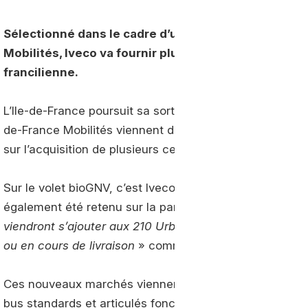
Sélectionné dans le cadre d’un nouveau marché lan
Mobilités, Iveco va fournir plusieurs centaines de 
francilienne.
L’Ile-de-France poursuit sa sortie du diesel. Dans le c
de-France Mobilités viennent d’annoncer les lauréats d’
sur l’acquisition de plusieurs centaines de bus fonctionn
Sur le volet bioGNV, c’est Iveco qui a été retenu avec 
également été retenu sur la partie électrique avec le G
viendront s’ajouter aux 210 Urbanway CNG et aux 247
ou en cours de livraison
» commente le constructeur 
Ces nouveaux marchés viennent compléter ceux attribué
bus standards et articulés fonctionnant au biométha