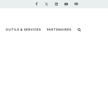
Facebook
Linkedin
Youtube
Contactez-
Twitter
nous !
 remporte un nouveau marché avec la RATP
OUTILS & SERVICES
PARTENAIRES
S PARTENAIRES PREMIUM