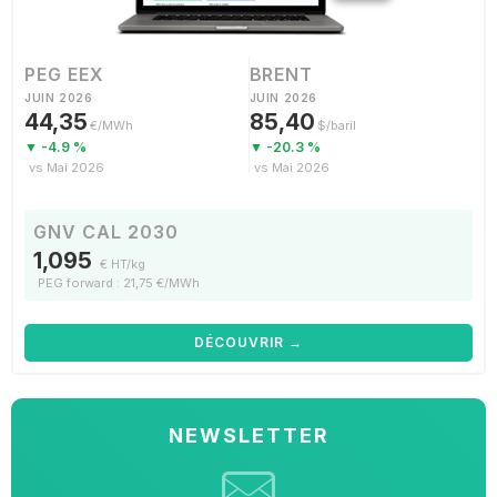
PEG EEX
BRENT
JUIN 2026
JUIN 2026
44,35
85,40
€/MWh
$/baril
▼ -4.9 %
▼ -20.3 %
vs Mai 2026
vs Mai 2026
GNV CAL 2030
1,095
€ HT/kg
PEG forward : 21,75 €/MWh
DÉCOUVRIR →
NEWSLETTER