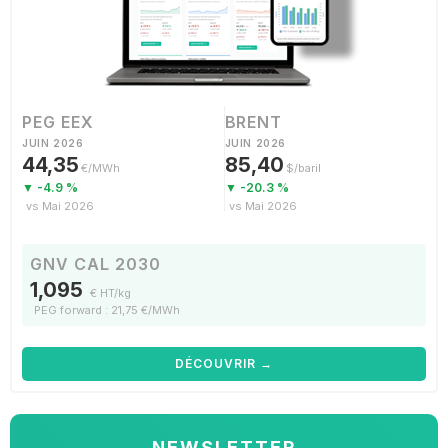
PEG EEX
BRENT
JUIN 2026
JUIN 2026
44,35
85,40
€/MWh
$/baril
▼ -4.9 %
▼ -20.3 %
vs Mai 2026
vs Mai 2026
GNV CAL 2030
1,095
€ HT/kg
PEG forward : 21,75 €/MWh
DÉCOUVRIR →
NEWSLETTER