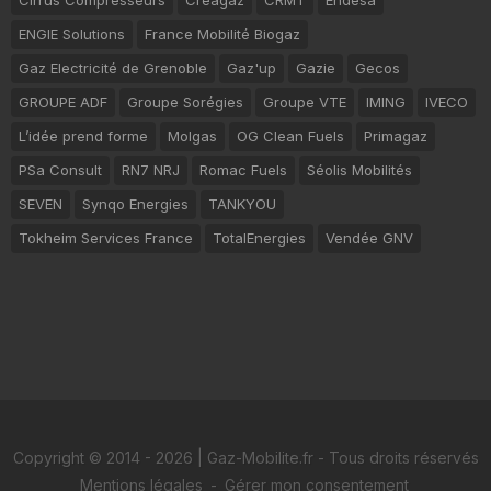
Cirrus Compresseurs
Créagaz
CRMT
Endesa
ENGIE Solutions
France Mobilité Biogaz
Gaz Electricité de Grenoble
Gaz'up
Gazie
Gecos
GROUPE ADF
Groupe Sorégies
Groupe VTE
IMING
IVECO
L’idée prend forme
Molgas
OG Clean Fuels
Primagaz
PSa Consult
RN7 NRJ
Romac Fuels
Séolis Mobilités
SEVEN
Synqo Energies
TANKYOU
Tokheim Services France
TotalEnergies
Vendée GNV
Copyright © 2014 - 2026 | Gaz-Mobilite.fr - Tous droits réservés
Mentions légales
-
Gérer mon consentement