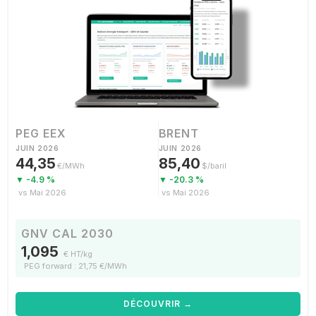
PEG EEX
BRENT
JUIN 2026
JUIN 2026
44,35
85,40
€/MWh
$/baril
▼ -4.9 %
▼ -20.3 %
vs Mai 2026
vs Mai 2026
GNV CAL 2030
1,095
€ HT/kg
PEG forward : 21,75 €/MWh
DÉCOUVRIR →