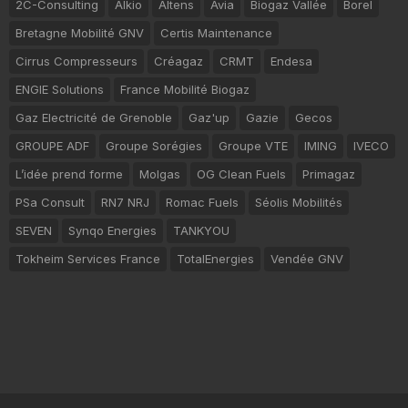
2C-Consulting
Alkio
Altens
Avia
Biogaz Vallée
Borel
Bretagne Mobilité GNV
Certis Maintenance
Cirrus Compresseurs
Créagaz
CRMT
Endesa
ENGIE Solutions
France Mobilité Biogaz
Gaz Electricité de Grenoble
Gaz'up
Gazie
Gecos
GROUPE ADF
Groupe Sorégies
Groupe VTE
IMING
IVECO
L’idée prend forme
Molgas
OG Clean Fuels
Primagaz
PSa Consult
RN7 NRJ
Romac Fuels
Séolis Mobilités
SEVEN
Synqo Energies
TANKYOU
Tokheim Services France
TotalEnergies
Vendée GNV