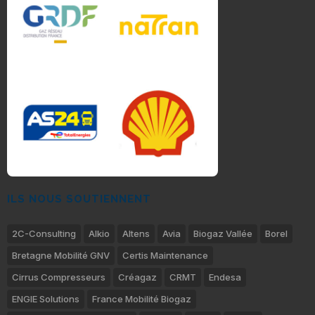
ILS NOUS SOUTIENNENT
2C-Consulting
Alkio
Altens
Avia
Biogaz Vallée
Borel
Bretagne Mobilité GNV
Certis Maintenance
Cirrus Compresseurs
Créagaz
CRMT
Endesa
ENGIE Solutions
France Mobilité Biogaz