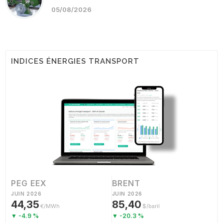
05/08/2026
INDICES ÉNERGIES TRANSPORT
PEG EEX
BRENT
JUIN 2026
JUIN 2026
44,35
85,40
€/MWh
$/baril
▼ -4.9 %
▼ -20.3 %