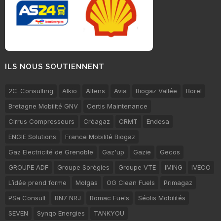
ILS NOUS SOUTIENNENT
2C-Consulting
Alkio
Altens
Avia
Biogaz Vallée
Borel
Bretagne Mobilité GNV
Certis Maintenance
Cirrus Compresseurs
Créagaz
CRMT
Endesa
ENGIE Solutions
France Mobilité Biogaz
Gaz Electricité de Grenoble
Gaz'up
Gazie
Gecos
GROUPE ADF
Groupe Sorégies
Groupe VTE
IMING
IVECO
L’idée prend forme
Molgas
OG Clean Fuels
Primagaz
PSa Consult
RN7 NRJ
Romac Fuels
Séolis Mobilités
SEVEN
Synqo Energies
TANKYOU