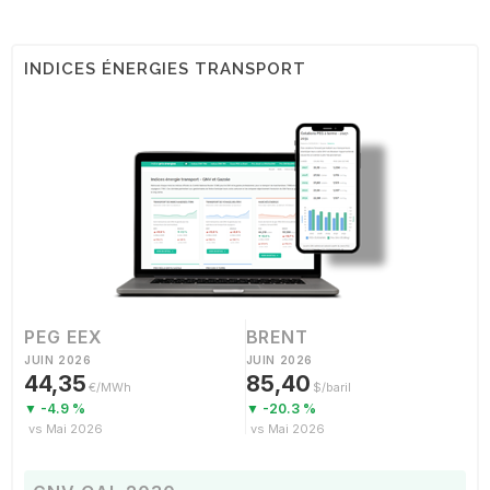
INDICES ÉNERGIES TRANSPORT
PEG EEX
BRENT
JUIN 2026
JUIN 2026
44,35
85,40
€/MWh
$/baril
▼ -4.9 %
▼ -20.3 %
vs Mai 2026
vs Mai 2026