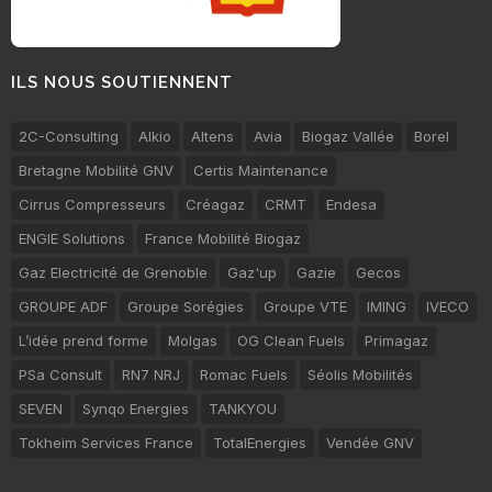
ILS NOUS SOUTIENNENT
2C-Consulting
Alkio
Altens
Avia
Biogaz Vallée
Borel
Bretagne Mobilité GNV
Certis Maintenance
Cirrus Compresseurs
Créagaz
CRMT
Endesa
ENGIE Solutions
France Mobilité Biogaz
Gaz Electricité de Grenoble
Gaz'up
Gazie
Gecos
GROUPE ADF
Groupe Sorégies
Groupe VTE
IMING
IVECO
L’idée prend forme
Molgas
OG Clean Fuels
Primagaz
PSa Consult
RN7 NRJ
Romac Fuels
Séolis Mobilités
SEVEN
Synqo Energies
TANKYOU
Tokheim Services France
TotalEnergies
Vendée GNV