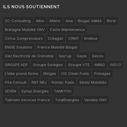
ILS NOUS SOUTIENNENT
2C-Consulting
Alkio
Altens
Avia
Biogaz Vallée
Borel
Bretagne Mobilité GNV
Certis Maintenance
Cirrus Compresseurs
Créagaz
CRMT
Endesa
ENGIE Solutions
France Mobilité Biogaz
Gaz Electricité de Grenoble
Gaz'up
Gazie
Gecos
GROUPE ADF
Groupe Sorégies
Groupe VTE
IMING
IVECO
L’idée prend forme
Molgas
OG Clean Fuels
Primagaz
PSa Consult
RN7 NRJ
Romac Fuels
Séolis Mobilités
SEVEN
Synqo Energies
TANKYOU
Tokheim Services France
TotalEnergies
Vendée GNV