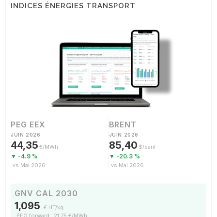
INDICES ÉNERGIES TRANSPORT
PEG EEX
BRENT
JUIN 2026
JUIN 2026
44,35
85,40
€/MWh
$/baril
▼ -4.9 %
▼ -20.3 %
vs Mai 2026
vs Mai 2026
GNV CAL 2030
1,095
€ HT/kg
PEG forward : 21,75 €/MWh