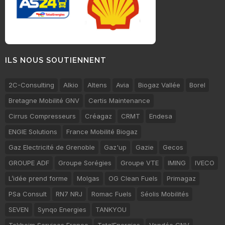
ILS NOUS SOUTIENNENT
2C-Consulting
Alkio
Altens
Avia
Biogaz Vallée
Borel
Bretagne Mobilité GNV
Certis Maintenance
Cirrus Compresseurs
Créagaz
CRMT
Endesa
ENGIE Solutions
France Mobilité Biogaz
Gaz Electricité de Grenoble
Gaz'up
Gazie
Gecos
GROUPE ADF
Groupe Sorégies
Groupe VTE
IMING
IVECO
L’idée prend forme
Molgas
OG Clean Fuels
Primagaz
PSa Consult
RN7 NRJ
Romac Fuels
Séolis Mobilités
SEVEN
Synqo Energies
TANKYOU
Tokheim Services France
TotalEnergies
Vendée GNV