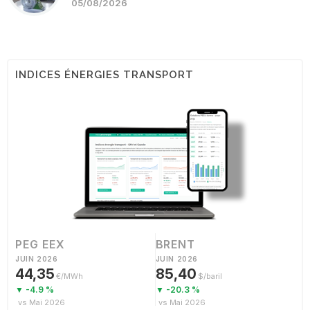
05/08/2026
INDICES ÉNERGIES TRANSPORT
PEG EEX
BRENT
JUIN 2026
JUIN 2026
44,35
85,40
€/MWh
$/baril
▼ -4.9 %
▼ -20.3 %
vs Mai 2026
vs Mai 2026