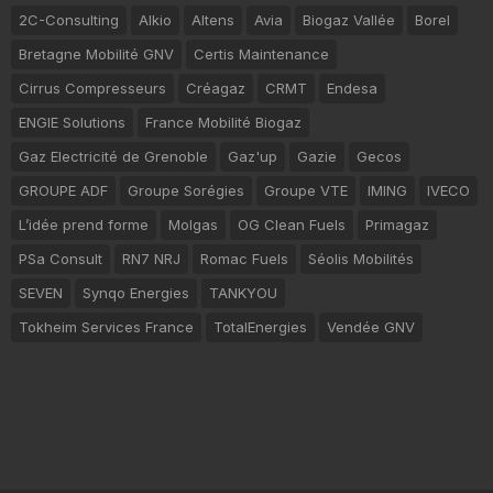
2C-Consulting
Alkio
Altens
Avia
Biogaz Vallée
Borel
Bretagne Mobilité GNV
Certis Maintenance
Cirrus Compresseurs
Créagaz
CRMT
Endesa
ENGIE Solutions
France Mobilité Biogaz
Gaz Electricité de Grenoble
Gaz'up
Gazie
Gecos
GROUPE ADF
Groupe Sorégies
Groupe VTE
IMING
IVECO
L’idée prend forme
Molgas
OG Clean Fuels
Primagaz
PSa Consult
RN7 NRJ
Romac Fuels
Séolis Mobilités
SEVEN
Synqo Energies
TANKYOU
Tokheim Services France
TotalEnergies
Vendée GNV