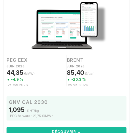
PEG EEX
BRENT
JUIN 2026
JUIN 2026
44,35
85,40
€/MWh
$/baril
▼ -4.9 %
▼ -20.3 %
vs Mai 2026
vs Mai 2026
GNV CAL 2030
1,095
€ HT/kg
PEG forward : 21,75 €/MWh
DÉCOUVRIR →