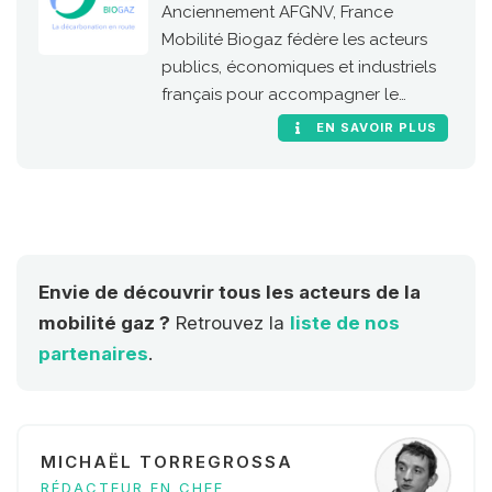
Anciennement AFGNV, France
Mobilité Biogaz fédère les acteurs
publics, économiques et industriels
français pour accompagner le
développement de l’usage carburant
EN SAVOIR PLUS
du gaz naturel et du biogaz en
France.
Envie de découvrir tous les acteurs de la
mobilité gaz ?
Retrouvez la
liste de nos
partenaires
.
MICHAËL TORREGROSSA
RÉDACTEUR EN CHEF