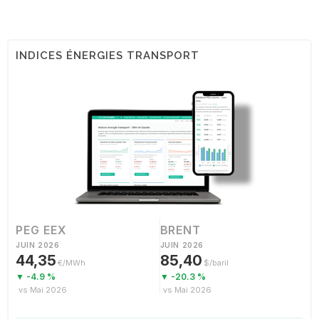
INDICES ÉNERGIES TRANSPORT
PEG EEX
BRENT
JUIN 2026
JUIN 2026
44,35
85,40
€/MWh
$/baril
▼ -4.9 %
▼ -20.3 %
vs Mai 2026
vs Mai 2026