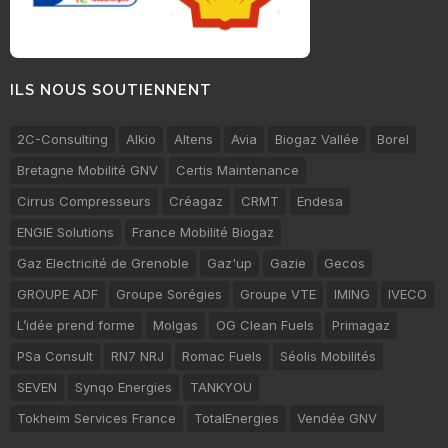
ILS NOUS SOUTIENNENT
2C-Consulting
Alkio
Altens
Avia
Biogaz Vallée
Borel
Bretagne Mobilité GNV
Certis Maintenance
Cirrus Compresseurs
Créagaz
CRMT
Endesa
ENGIE Solutions
France Mobilité Biogaz
Gaz Electricité de Grenoble
Gaz'up
Gazie
Gecos
GROUPE ADF
Groupe Sorégies
Groupe VTE
IMING
IVECO
L’idée prend forme
Molgas
OG Clean Fuels
Primagaz
PSa Consult
RN7 NRJ
Romac Fuels
Séolis Mobilités
SEVEN
Synqo Energies
TANKYOU
Tokheim Services France
TotalEnergies
Vendée GNV