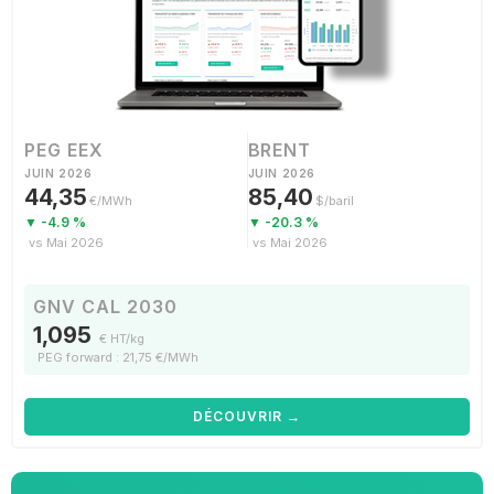
PEG EEX
BRENT
JUIN 2026
JUIN 2026
44,35
85,40
€/MWh
$/baril
▼ -4.9 %
▼ -20.3 %
vs Mai 2026
vs Mai 2026
GNV CAL 2030
1,095
€ HT/kg
PEG forward : 21,75 €/MWh
DÉCOUVRIR →