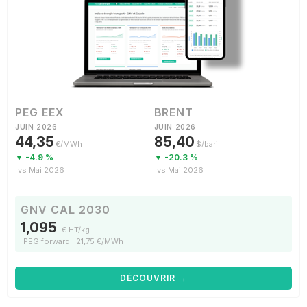
PEG EEX
BRENT
JUIN 2026
JUIN 2026
44,35
85,40
€/MWh
$/baril
▼ -4.9 %
▼ -20.3 %
vs Mai 2026
vs Mai 2026
GNV CAL 2030
1,095
€ HT/kg
PEG forward : 21,75 €/MWh
DÉCOUVRIR →