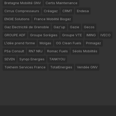
Bretagne Mobilité GNV
Certis Maintenance
Cirrus Compresseurs
Créagaz
CRMT
Endesa
ENGIE Solutions
France Mobilité Biogaz
Gaz Electricité de Grenoble
Gaz'up
Gazie
Gecos
GROUPE ADF
Groupe Sorégies
Groupe VTE
IMING
IVECO
L’idée prend forme
Molgas
OG Clean Fuels
Primagaz
PSa Consult
RN7 NRJ
Romac Fuels
Séolis Mobilités
SEVEN
Synqo Energies
TANKYOU
Tokheim Services France
TotalEnergies
Vendée GNV