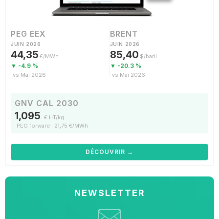
PEG EEX
BRENT
JUIN 2026
JUIN 2026
44,35
85,40
€/MWh
$/baril
▼ -4.9 %
▼ -20.3 %
vs Mai 2026
vs Mai 2026
GNV CAL 2030
1,095
€ HT/kg
PEG forward : 21,75 €/MWh
DÉCOUVRIR →
NEWSLETTER