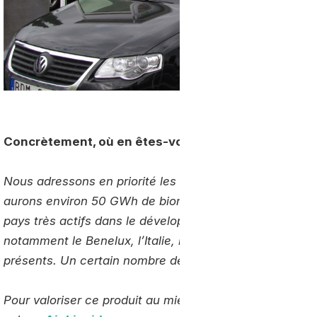
Concrètement, où en êtes-vous aujourd’hui ?
Nous adressons en priorité les pays où nous avons du 
aurons environ 50 GWh de biométhane disponible à compt
pays très actifs dans le développement de la filière bi
notamment le Benelux, l’Italie, l’Angleterre en plus d
présents. Un certain nombre de contrats d’approvisio
Pour valoriser ce produit au mieux, et maitriser de faço