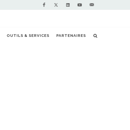
Facebook
Linkedin
Youtube
Contactez-
Twitter
nous !
ir Liquide dans le domaine du gaz carburant
OUTILS & SERVICES
PARTENAIRES
S PARTENAIRES PREMIUM