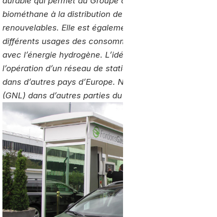
durable qui permet au Groupe d’être présent sur l’ense
biométhane à la distribution de Gaz Naturel pour Véhicu
renouvelables. Elle est également pour Air Liquide une
différents usages des consommateurs, aujourd’hui dans
avec l’énergie hydrogène. L’idée étant d’utiliser l’ex
l’opération d’un réseau de stations gaz naturel pour al
dans d’autres pays d’Europe. Nous avons également des
(GNL) dans d’autres parties du monde.