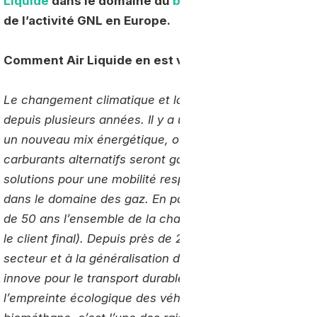
Liquide
dans le domaine du
biogaz
et du gaz carbur
de l’activité GNL en Europe.
Comment Air Liquide en est venu à s’intéresser à la
Le changement climatique et la transition énergétique 
depuis plusieurs années. Il y a une réelle prise de cons
un nouveau mix énergétique, où toute énergie propre et
carburants alternatifs seront gazeux. La volonté du G
solutions pour une mobilité responsable est d’abord li
dans le domaine des gaz. En particulier l’hydrogène po
de 50 ans l’ensemble de la chaîne industrielle (productio
le client final). Depuis près de 20 ans
Air Liquide
parti
secteur et à la généralisation de l’utilisation de l’hy
innove pour le transport durable en produisant de l'h
l’empreinte écologique des véhicules. L’une des solutio