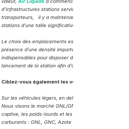
valeur,
Air Liquide
a commencé à prospecter commerci
d’infrastructures stations service au service de diffé
transporteurs, il y a maintenant 6 mois. Notre objecti
stations d’une taille significative, performantes, fiables
Le choix des emplacements est un point majeur. La prox
présence d’une densité importante de plateformes logis
indispensables pour disposer d’une masse critique et
lancement de la station afin d’offrir le carburant le plus
Ciblez-vous également les véhicules légers ?
Sur les véhicules légers, en dehors de la Suède, nous
Nous visons le marché GNL/GNC (Gaz Naturel Comprimé)
captive, les poids-lourds et les bus, et nous orientons v
carburants : GNL, GNC, Azote liquide.