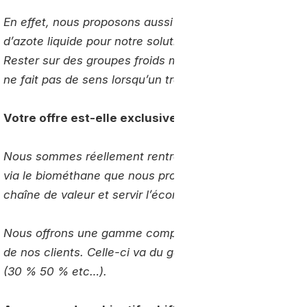
En effet, nous proposons aussi de combiner notre offre
d’azote liquide pour notre solution de froid cryogénique
Rester sur des groupes froids mécaniques alimentés pa
ne fait pas de sens lorsqu’un transporteur a décidé de 
Votre offre est-elle exclusivement biométhane ?
Nous sommes réellement rentrés dans ce marché pour 
via le biométhane que nous produisons.
Notre volonté 
chaîne de valeur et servir l’économie circulaire : du déc
Nous offrons une gamme complète de produits, que no
de nos clients. Celle-ci va du gaz renouvelable au gaz 
(30 % 50 % etc…).