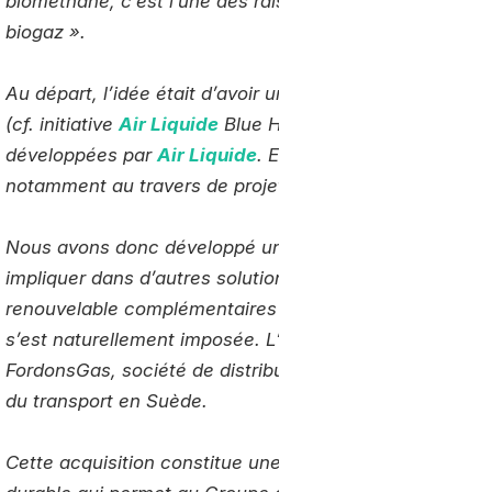
biométhane, c’est l’une des raisons pour lesquelles nou
biogaz ».
Au départ, l’idée était d’avoir une source de biométha
(cf. initiative
Air Liquide
Blue Hydrogen) destiné aux ré
développées par
Air Liquide
. En parallèle, cette activ
notamment au travers de projets d’injection. Plusieur
Nous avons donc développé une activité de productio
impliquer dans d’autres solutions de mobilité propre à 
renouvelable complémentaires de l’hydrogène. La valor
s’est naturellement imposée. L’un de nos premiers enga
FordonsGas, société de distribution de Bio-Gaz Nature
du transport en Suède.
Cette acquisition constitue une étape majeure pour
Air