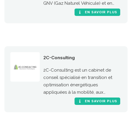
GNV (Gaz Naturel Véhicule) et en
particulier de sa version 100 %
EN SAVOIR PLUS
renouvelable, le bioGNV
2C-Consulting
2C-Consulting est un cabinet de
conseil spécialisé en transition et
optimisation énergétiques
appliquées à la mobilité, aux
machines mobiles et aux processus
EN SAVOIR PLUS
industriels. Toutes les
énergies/systèmes sont traitées :
BioGNV, GNV, H2, Hybride, 100% élec,
biofuels, e-fuels, ammoniac