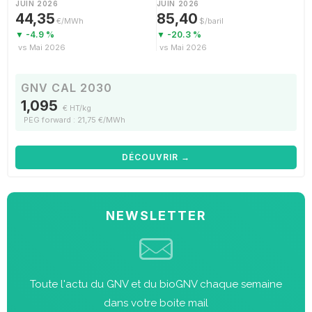
JUIN 2026
JUIN 2026
44,35
85,40
€/MWh
$/baril
▼ -4.9 %
▼ -20.3 %
vs Mai 2026
vs Mai 2026
GNV CAL 2030
1,095
€ HT/kg
PEG forward : 21,75 €/MWh
DÉCOUVRIR →
NEWSLETTER
Toute l'actu du GNV et du bioGNV chaque semaine
dans votre boite mail