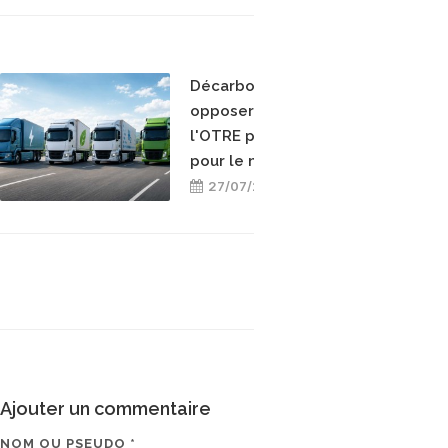
Décarboner sans
opposer les énergies :
l'OTRE prend position
pour le mix-énergétique
27/07/2026
Ajouter un commentaire
NOM OU PSEUDO *
EMAIL * (NE SERA PAS V