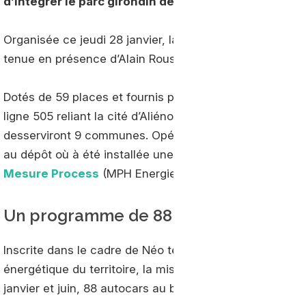
d’intégrer le parc girondin de cars interurbains.
Organisée ce jeudi 28 janvier, la mise en service offic
tenue en présence d’Alain Rousset, président de la rég
Dotés de 59 places et fournis par le constructeur suédo
ligne 505 reliant la cité d’Aliénor à l’hôpital Pellegrin. Il
desserviront 9 communes. Opérés par Verbus, ces autoc
au dépôt où à été installée une solution d’avitaillemen
Mesure Process
(MPH Energie), la station est sortie d
Un programme de 88 autocars GNV po
Inscrite dans le cadre de Néo terra, une feuille de route
énergétique du territoire, la mise en service de ces 12
janvier et juin, 88 autocars au bioGNV vont être déploy