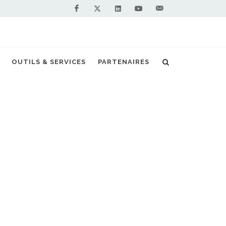
Facebook
Linkedin
Youtube
Contactez-
Twitter
nous !
Les premiers cars GNV arrivent en Gironde
OUTILS & SERVICES
PARTENAIRES
S PARTENAIRES PREMIUM