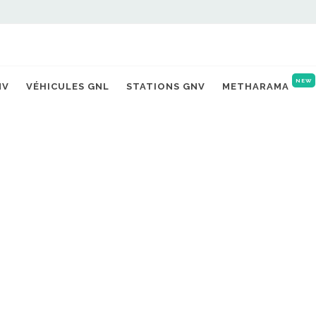
Accueil
Actualités
NEW
NV
VÉHICULES GNL
STATIONS GNV
METHARAMA
ivent en Gironde
NO