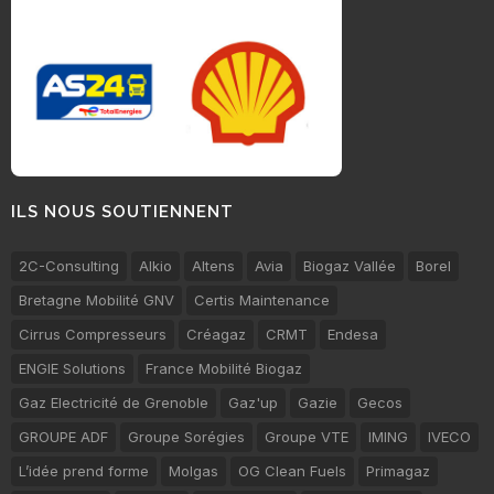
ILS NOUS SOUTIENNENT
2C-Consulting
Alkio
Altens
Avia
Biogaz Vallée
Borel
Bretagne Mobilité GNV
Certis Maintenance
Cirrus Compresseurs
Créagaz
CRMT
Endesa
ENGIE Solutions
France Mobilité Biogaz
Gaz Electricité de Grenoble
Gaz'up
Gazie
Gecos
GROUPE ADF
Groupe Sorégies
Groupe VTE
IMING
IVECO
L’idée prend forme
Molgas
OG Clean Fuels
Primagaz