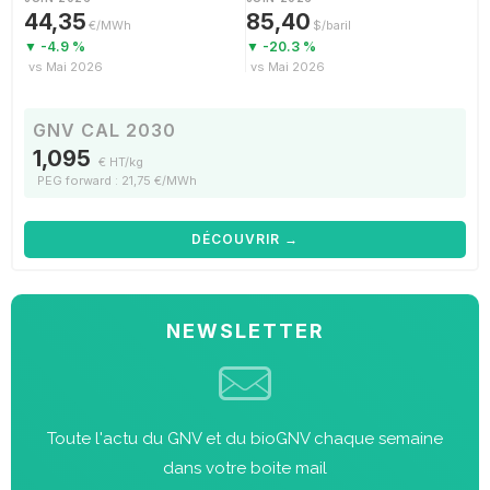
44,35
85,40
€/MWh
$/baril
▼ -4.9 %
▼ -20.3 %
vs Mai 2026
vs Mai 2026
GNV CAL 2030
1,095
€ HT/kg
PEG forward : 21,75 €/MWh
DÉCOUVRIR →
NEWSLETTER
Toute l'actu du GNV et du bioGNV chaque semaine
dans votre boite mail