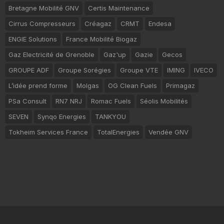
Bretagne Mobilité GNV
Certis Maintenance
Cirrus Compresseurs
Créagaz
CRMT
Endesa
ENGIE Solutions
France Mobilité Biogaz
Gaz Electricité de Grenoble
Gaz'up
Gazie
Gecos
GROUPE ADF
Groupe Sorégies
Groupe VTE
IMING
IVECO
L’idée prend forme
Molgas
OG Clean Fuels
Primagaz
PSa Consult
RN7 NRJ
Romac Fuels
Séolis Mobilités
SEVEN
Synqo Energies
TANKYOU
Tokheim Services France
TotalEnergies
Vendée GNV