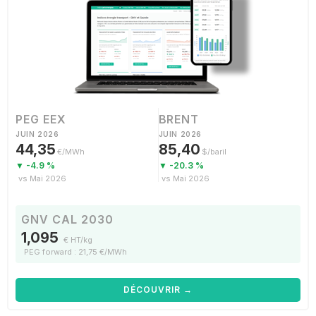
PEG EEX
BRENT
JUIN 2026
JUIN 2026
44,35
85,40
€/MWh
$/baril
▼ -4.9 %
▼ -20.3 %
vs Mai 2026
vs Mai 2026
GNV CAL 2030
1,095
€ HT/kg
PEG forward : 21,75 €/MWh
DÉCOUVRIR →