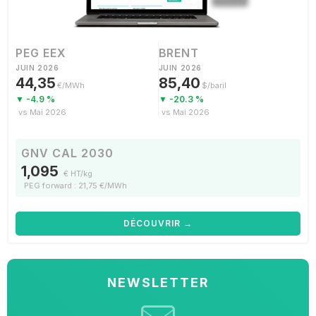
PEG EEX
BRENT
JUIN 2026
JUIN 2026
44,35
85,40
€/MWh
$/baril
▼ -4.9 %
▼ -20.3 %
vs Mai 2026
vs Mai 2026
GNV CAL 2030
1,095
€ HT/kg
PEG forward : 21,75 €/MWh
DÉCOUVRIR →
NEWSLETTER