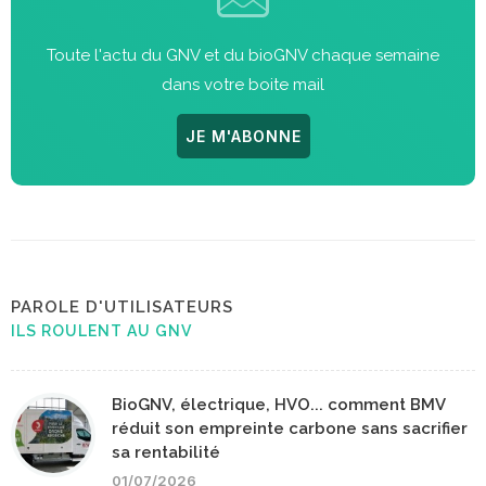
Toute l'actu du GNV et du bioGNV chaque semaine
dans votre boite mail
JE M'ABONNE
PAROLE D'UTILISATEURS
ILS ROULENT AU GNV
BioGNV, électrique, HVO... comment BMV
réduit son empreinte carbone sans sacrifier
sa rentabilité
01/07/2026