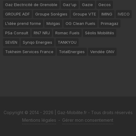
Gaz Electricité de Grenoble
Gaz'up
Gazie
Gecos
GROUPE ADF
Groupe Sorégies
Groupe VTE
IMING
IVECO
L’idée prend forme
Molgas
OG Clean Fuels
Primagaz
PSa Consult
RN7 NRJ
Romac Fuels
Séolis Mobilités
SEVEN
Synqo Energies
TANKYOU
Tokheim Services France
TotalEnergies
Vendée GNV
Copyright © 2014 - 2026 | Gaz-Mobilite.fr - Tous droits réservés
Mentions légales
-
Gérer mon consentement