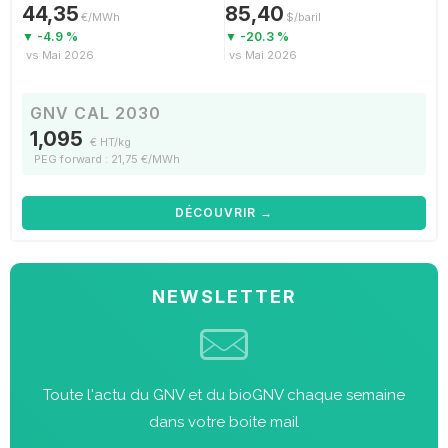
44,35
85,40
€/MWh
$/baril
▼ -4.9 %
▼ -20.3 %
vs Mai 2026
vs Mai 2026
GNV CAL 2030
1,095
€ HT/kg
PEG forward : 21,75 €/MWh
DÉCOUVRIR →
NEWSLETTER
Toute l'actu du GNV et du bioGNV chaque semaine
dans votre boite mail