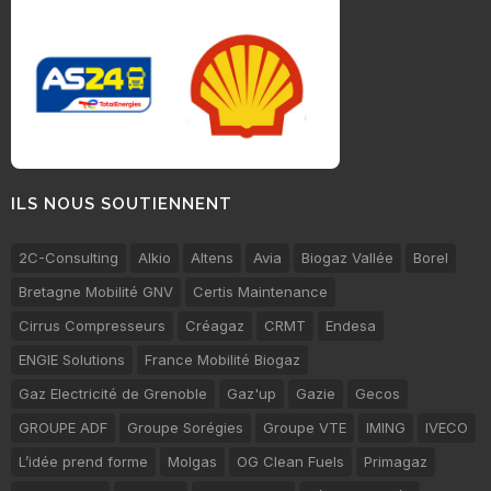
ILS NOUS SOUTIENNENT
2C-Consulting
Alkio
Altens
Avia
Biogaz Vallée
Borel
Bretagne Mobilité GNV
Certis Maintenance
Cirrus Compresseurs
Créagaz
CRMT
Endesa
ENGIE Solutions
France Mobilité Biogaz
Gaz Electricité de Grenoble
Gaz'up
Gazie
Gecos
GROUPE ADF
Groupe Sorégies
Groupe VTE
IMING
IVECO
L’idée prend forme
Molgas
OG Clean Fuels
Primagaz