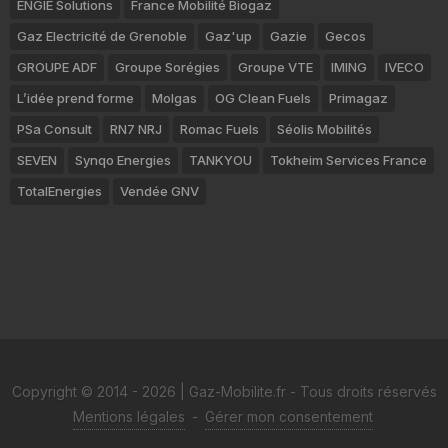
ENGIE Solutions
France Mobilité Biogaz
Gaz Electricité de Grenoble
Gaz'up
Gazie
Gecos
GROUPE ADF
Groupe Sorégies
Groupe VTE
IMING
IVECO
L’idée prend forme
Molgas
OG Clean Fuels
Primagaz
PSa Consult
RN7 NRJ
Romac Fuels
Séolis Mobilités
SEVEN
Synqo Energies
TANKYOU
Tokheim Services France
TotalEnergies
Vendée GNV
Copyright © 2014 - 2026 | Gaz-Mobilite.fr - Tous droits réservés
Mentions légales
-
Gérer mon consentement