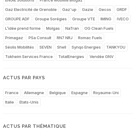
Gaz Electricité de Grenoble
Gaz'up
Gazie
Gecos
GRDF
GROUPE ADF
Groupe Sorégies
Groupe VTE
IMING
IVECO
L’idée prend forme
Molgas
NaTran
OG Clean Fuels
Primagaz
PSa Consult
RN7 NRJ
Romac Fuels
Séolis Mobilités
SEVEN
Shell
Synqo Energies
TANKYOU
Tokheim Services France
TotalEnergies
Vendée GNV
ACTUS PAR PAYS
France
Allemagne
Belgique
Espagne
Royaume-Uni
Italie
Etats-Unis
ACTUS PAR THÉMATIQUE