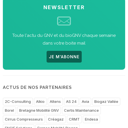
NEWSLETTER
Toute l'actu du GNV et du bioGNV chaque semaine
dans votre boite mail
JE M'ABONNE
ACTUS DE NOS PARTENAIRES
2C-Consulting
Alkio
Altens
AS 24
Avia
Biogaz Vallée
Borel
Bretagne Mobilité GNV
Certis Maintenance
Cirrus Compresseurs
Créagaz
CRMT
Endesa
ENGIE Solutions
France Mobilité Biogaz