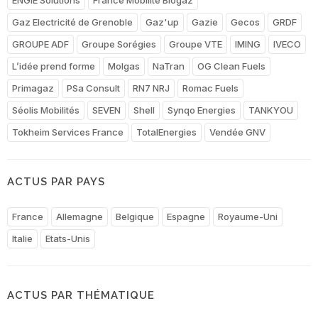
Gaz Electricité de Grenoble
Gaz'up
Gazie
Gecos
GRDF
GROUPE ADF
Groupe Sorégies
Groupe VTE
IMING
IVECO
L’idée prend forme
Molgas
NaTran
OG Clean Fuels
Primagaz
PSa Consult
RN7 NRJ
Romac Fuels
Séolis Mobilités
SEVEN
Shell
Synqo Energies
TANKYOU
Tokheim Services France
TotalEnergies
Vendée GNV
ACTUS PAR PAYS
France
Allemagne
Belgique
Espagne
Royaume-Uni
Italie
Etats-Unis
ACTUS PAR THÉMATIQUE