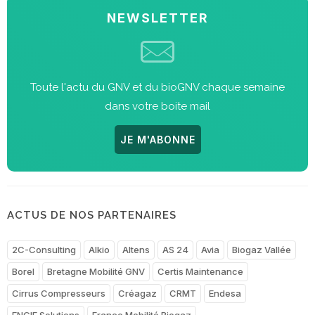
NEWSLETTER
Toute l'actu du GNV et du bioGNV chaque semaine
dans votre boite mail
JE M'ABONNE
ACTUS DE NOS PARTENAIRES
2C-Consulting
Alkio
Altens
AS 24
Avia
Biogaz Vallée
Borel
Bretagne Mobilité GNV
Certis Maintenance
Cirrus Compresseurs
Créagaz
CRMT
Endesa
ENGIE Solutions
France Mobilité Biogaz