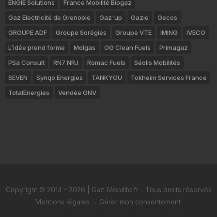
ENGIE Solutions
France Mobilité Biogaz
Gaz Electricité de Grenoble
Gaz'up
Gazie
Gecos
GROUPE ADF
Groupe Sorégies
Groupe VTE
IMING
IVECO
L’idée prend forme
Molgas
OG Clean Fuels
Primagaz
PSa Consult
RN7 NRJ
Romac Fuels
Séolis Mobilités
SEVEN
Synqo Energies
TANKYOU
Tokheim Services France
TotalEnergies
Vendée GNV
Copyright © 2014 - 2026 | Gaz-Mobilite.fr - Tous droits réservés
Mentions légales
-
Gérer mon consentement