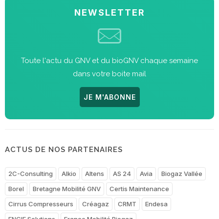
NEWSLETTER
Toute l'actu du GNV et du bioGNV chaque semaine
dans votre boite mail
JE M'ABONNE
ACTUS DE NOS PARTENAIRES
2C-Consulting
Alkio
Altens
AS 24
Avia
Biogaz Vallée
Borel
Bretagne Mobilité GNV
Certis Maintenance
Cirrus Compresseurs
Créagaz
CRMT
Endesa
ENGIE Solutions
France Mobilité Biogaz