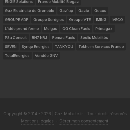
ENGIE Solutions
France Mobilité Biogaz
Gaz Electricité de Grenoble
Gaz'up
Gazie
Gecos
GROUPE ADF
Groupe Sorégies
Groupe VTE
IMING
IVECO
L’idée prend forme
Molgas
OG Clean Fuels
Primagaz
PSa Consult
RN7 NRJ
Romac Fuels
Séolis Mobilités
SEVEN
Synqo Energies
TANKYOU
Tokheim Services France
TotalEnergies
Vendée GNV
Copyright © 2014 - 2026 | Gaz-Mobilite.fr - Tous droits réservés
Mentions légales
-
Gérer mon consentement