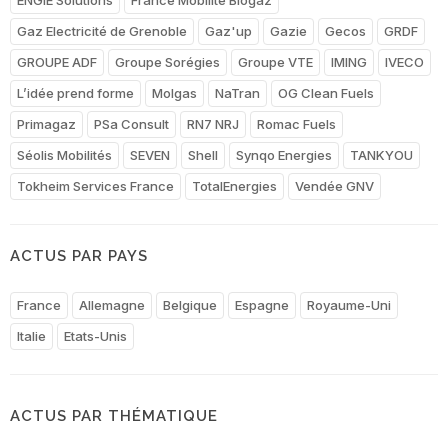
Gaz Electricité de Grenoble
Gaz'up
Gazie
Gecos
GRDF
GROUPE ADF
Groupe Sorégies
Groupe VTE
IMING
IVECO
L’idée prend forme
Molgas
NaTran
OG Clean Fuels
Primagaz
PSa Consult
RN7 NRJ
Romac Fuels
Séolis Mobilités
SEVEN
Shell
Synqo Energies
TANKYOU
Tokheim Services France
TotalEnergies
Vendée GNV
ACTUS PAR PAYS
France
Allemagne
Belgique
Espagne
Royaume-Uni
Italie
Etats-Unis
ACTUS PAR THÉMATIQUE