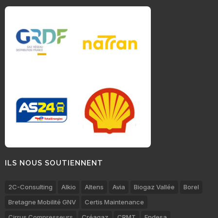
ILS NOUS SOUTIENNENT
2C-Consulting
Alkio
Altens
Avia
Biogaz Vallée
Borel
Bretagne Mobilité GNV
Certis Maintenance
Cirrus Compresseurs
Créagaz
CRMT
Endesa