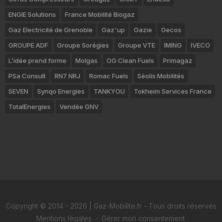
ENGIE Solutions
France Mobilité Biogaz
Gaz Electricité de Grenoble
Gaz'up
Gazie
Gecos
GROUPE ADF
Groupe Sorégies
Groupe VTE
IMING
IVECO
L’idée prend forme
Molgas
OG Clean Fuels
Primagaz
PSa Consult
RN7 NRJ
Romac Fuels
Séolis Mobilités
SEVEN
Synqo Energies
TANKYOU
Tokheim Services France
TotalEnergies
Vendée GNV
Copyright © 2014 - 2026 | Gaz-Mobilite.fr - Tous droits réservés
Mentions légales
-
Gérer mon consentement