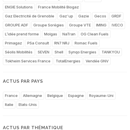
ENGIE Solutions
France Mobilité Biogaz
Gaz Electricité de Grenoble
Gaz'up
Gazie
Gecos
GRDF
GROUPE ADF
Groupe Sorégies
Groupe VTE
IMING
IVECO
L’idée prend forme
Molgas
NaTran
OG Clean Fuels
Primagaz
PSa Consult
RN7 NRJ
Romac Fuels
Séolis Mobilités
SEVEN
Shell
Synqo Energies
TANKYOU
Tokheim Services France
TotalEnergies
Vendée GNV
ACTUS PAR PAYS
France
Allemagne
Belgique
Espagne
Royaume-Uni
Italie
Etats-Unis
ACTUS PAR THÉMATIQUE